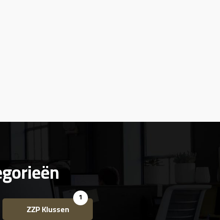
egorieën
1
ZZP Klussen